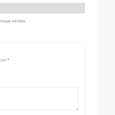
nosas xentes.
 con
*