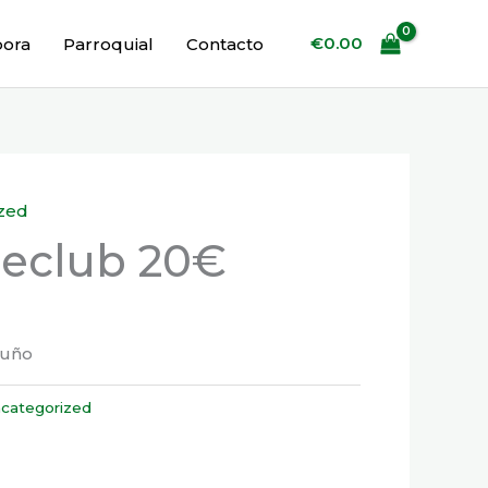
€
0.00
bora
Parroquial
Contacto
zed
leclub 20€
Buño
categorized